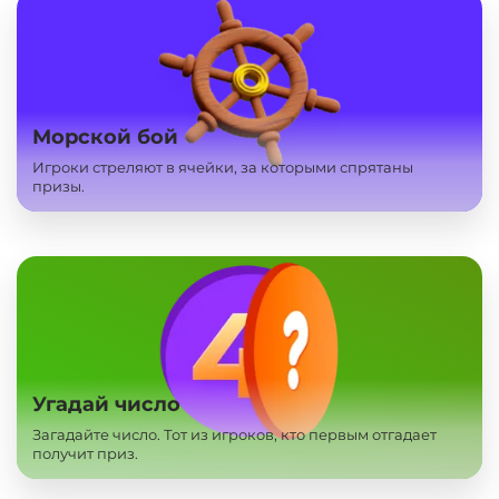
Морской бой
Игроки стреляют в ячейки, за которыми спрятаны
призы.
Угадай число
Загадайте число. Тот из игроков, кто первым отгадает
получит приз.