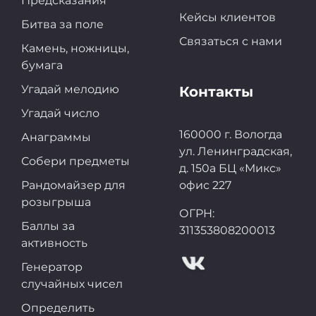
Предсказания
Кейсы клиентов
Битва за поле
Связаться с нами
Камень, ножницы,
бумага
Угадай мелодию
Контакты
Угадай число
160000 г. Вологда
Анаграммы
ул. Ленинградская,
Собери предметы
д. 150а БЦ «Микс»
Рандомайзер для
офис 227
розыгрыша
ОГРН:
Баллы за
311353808200013
активность
Генератор
случайных чисел
Определить