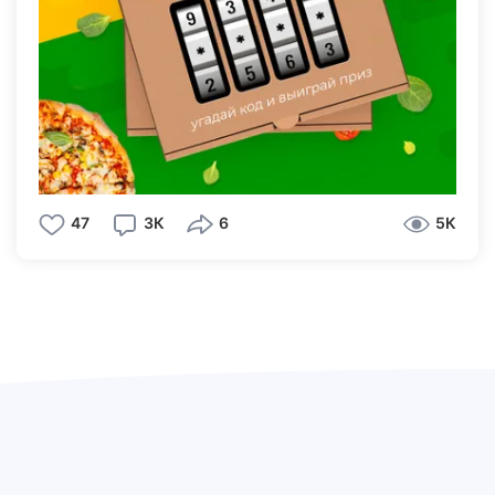
игроков которые угадают коды будут играть
отдельно от всех в отдельную игру за самый
вкусный приз. Какая это будет игра? Пока
секрет!
Поехали!
47
3К
6
5К