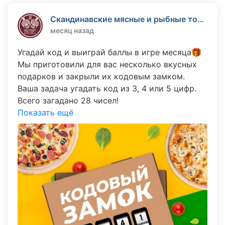
Скандинавские мясные и рыбные торты "МясТорт"
месяц назад
Угадай код и выиграй баллы в игре месяца🎁
Мы приготовили для вас несколько вкусных
подарков и закрыли их кодовым замком.
Ваша задача угадать код из 3, 4 или 5 цифр.
Всего загадано 28 чисел!
Пишите в комментариях свой вариант кода.
Показать ещё
Самые первые, кто назовет правильные
комбинации, получит больше всех баллов!
Можно отгадать несколько комбинаций и
получить несколько призов!
У каждого игрока 3 попытки. Еще 2 даст лайк
поста, а 20 попыток даст репост этой записи!
Но и это еще не всё! Первые 10 победителей
получат билет на участие в следующей игре
уже с вкусным призом. Да, только первые 10