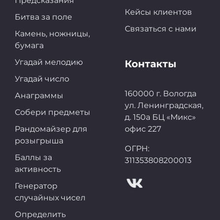
Предсказания
Кейсы клиентов
Битва за поле
Связаться с нами
Камень, ножницы,
бумага
Угадай мелодию
Контакты
Угадай число
160000 г. Вологда
Анаграммы
ул. Ленинградская,
Собери предметы
д. 150а БЦ «Микс»
Рандомайзер для
офис 227
розыгрыша
ОГРН:
Баллы за
311353808200013
активность
Генератор
случайных чисел
Определить