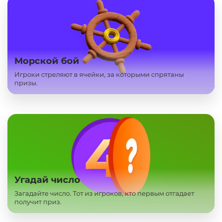
Морской бой
Игроки стреляют в ячейки, за которыми спрятаны
призы.
Угадай число
Загадайте число. Тот из игроков, кто первым отгадает
получит приз.