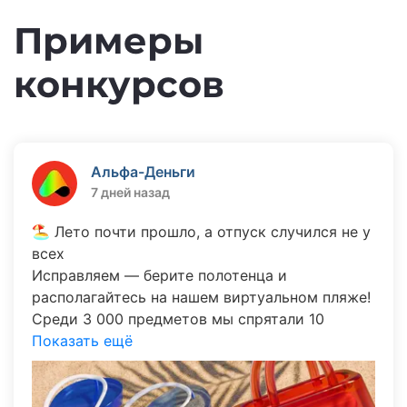
Примеры
конкурсов
Альфа-Деньги
7 дней назад
🏖 Лето почти прошло, а отпуск случился не у
всех
Исправляем — берите полотенца и
располагайтесь на нашем виртуальном пляже!
Среди 3 000 предметов мы спрятали 10
сертификатов Ozon по 3 000 ₽. Выбирайте
Показать ещё
мороженое, вьетнамки или ракушку — и приз
может быть вашим!
Как принять участие: