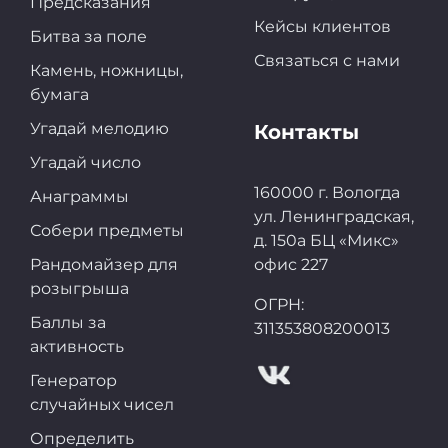
Предсказания
Кейсы клиентов
Битва за поле
Связаться с нами
Камень, ножницы,
бумага
Угадай мелодию
Контакты
Угадай число
160000 г. Вологда
Анаграммы
ул. Ленинградская,
Собери предметы
д. 150а БЦ «Микс»
Рандомайзер для
офис 227
розыгрыша
ОГРН:
Баллы за
311353808200013
активность
Генератор
случайных чисел
Определить