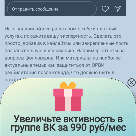
Не ограничивайтесь рассказом о себе и платных
услугах, покажите вашу экспертность. Сделать это
просто, добавив в хайлайтсы или закрепленные посты
познавательную информацию. Например, ответы на
вопросы фолловеров. Или материалы на наиболее
актуальные темы: как защититься от ОРВИ,
реабилитация после ковида, что должно быть в
каждой аптечке и другие.
Инструменты для продвижения в Инстаграм
Пользователи подписываются на живые аккаунты, где
Увеличьте активность в
постоянно появляются новые интересные темы и
группе ВК за 990 руб/мес
обсуждения. Поэтому регулярно выкладывайте