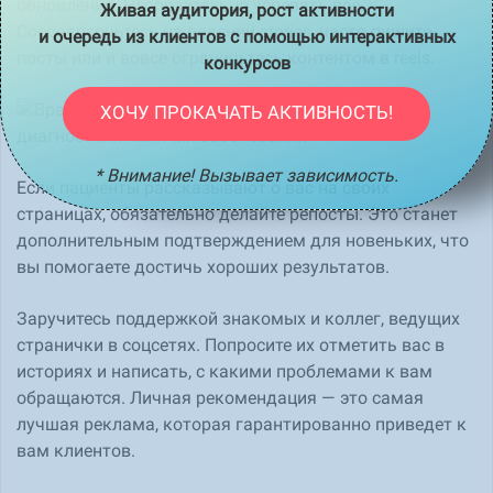
обновления. Необязательно успевать все.
Живая аудитория, рост активности
Сосредоточьтесь на ведении stories, часто пишите
и очередь из клиентов с помощью интерактивных
посты или и вовсе ограничьтесь контентом в reels.
конкурсов
ХОЧУ ПРОКАЧАТЬ АКТИВНОСТЬ!
* Внимание! Вызывает зависимость.
Если пациенты рассказывают о вас на своих
страницах, обязательно делайте репосты. Это станет
дополнительным подтверждением для новеньких, что
вы помогаете достичь хороших результатов.
Заручитесь поддержкой знакомых и коллег, ведущих
странички в соцсетях. Попросите их отметить вас в
историях и написать, с какими проблемами к вам
обращаются. Личная рекомендация — это самая
лучшая реклама, которая гарантированно приведет к
вам клиентов.