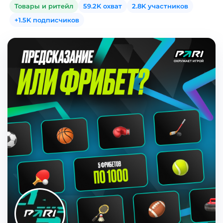
Товары и ритейл
59.2K охват
2.8K участников
+1.5K подписчиков