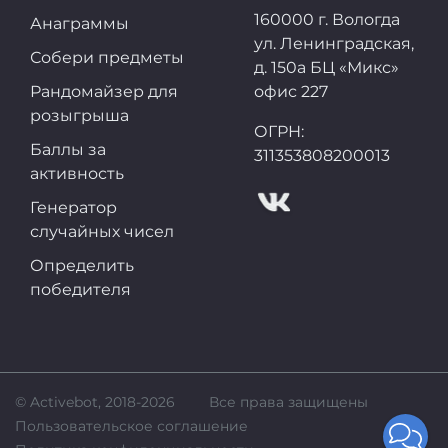
160000 г. Вологда
Анаграммы
ул. Ленинградская,
Собери предметы
д. 150а БЦ «Микс»
Рандомайзер для
офис 227
розыгрыша
ОГРН:
Баллы за
311353808200013
активность
Генератор
случайных чисел
Определить
победителя
© Activebot, 2018-2026
Все права защищены
Пользовательское соглашение