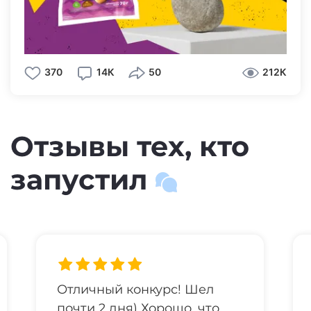
можно узнать по ссылке в описании
сообщества.
#BIGBON
370
14К
50
212К
Отзывы тех, кто
запустил
Отличный конкурс! Шел
почти 2 дня) Хорошо, что