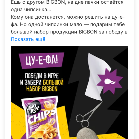
Ешь с другом BIGBON, на дне пачки остаётся
одна чипсинка…
Кому она достанется, можно решить на цу-е-
фа. Но одной чипсинки мало — подарим тебе
большой набор продукции BIGBON за победу в
игре! Для участия:
Показать ещё
— подпишись на [
https://vk.ru/bigbon|наше
сообщество];
— поставь лайк этому посту;
— напиши в комментариях слово «камень»,
«ножницы» или «бумага» и дождись ответа от
бота.
Каждый день у тебя будет три попытки, чтобы
выиграть. Трёх самых везучих игроков
объявим 24 июля. Желаем удачи!
Сроки участия в конкурсе: с 17 по 24 июля
2026 года. Подробную информацию об
организаторе конкурса, правилах, количестве
призов, сроках, месте и порядке их получения