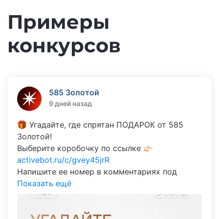
Примеры
конкурсов
585 Золотой
9 дней назад
🎁 Угадайте, где спрятан ПОДАРОК от 585
Золотой!
Выберите коробочку по ссылке 👉🏻
activebot.ru/c/gvey45jrR
Напишите ее номер в комментариях под
постом. Наш бот в ответном комментарии
Показать ещё
сообщит результат.
Мы спрятали в коробочках 30 подарков. Если
откроете нужную, выиграете сертификат на 3