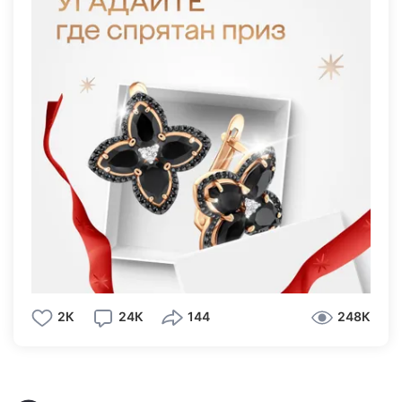
000 бонусов на клубную карту 585 Золотой. 1
бонус = 1 рубль. 🤩
У каждого участника 3 попытки с интервалом
в 30 секунд. ❤ За лайк этой записи дарим 3
попытки.
Желаем удачи! ☘
Золотые серьги с агатами и бриллиантами:
https://onelink.585zolotoy.ru/2K22/ulyc4scj
2К
24К
144
248К