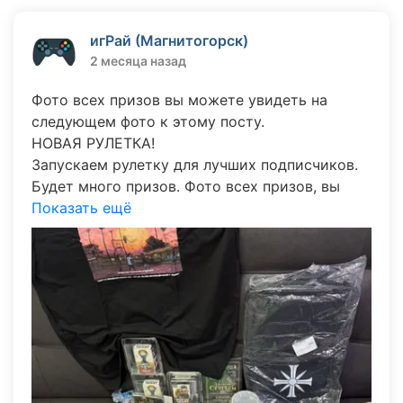
игРай (Магнитогорск)
2 месяца назад
Фото всех призов вы можете увидеть на
следующем фото к этому посту.
НОВАЯ РУЛЕТКА!
Запускаем рулетку для лучших подписчиков.
Будет много призов. Фото всех призов, вы
можете посмотреть во втором фото,
Показать ещё
прикрепленном к этому посту.
Правила конкурса: в комментариях под этим
постом напишите слово «играй» и попытайте
удачу.
Наш бот в ответном комментарии сообщит
вам результат.
Каждый участник имеет 3 попытки с
минимальным интервалом в 1 минуту.
Участвовать могут только подписчики нашей