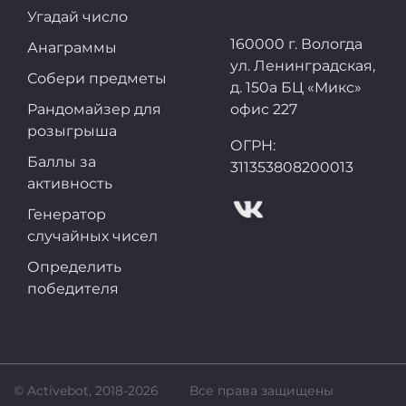
Угадай число
160000 г. Вологда
Анаграммы
ул. Ленинградская,
Собери предметы
д. 150а БЦ «Микс»
Рандомайзер для
офис 227
розыгрыша
ОГРН:
Баллы за
311353808200013
активность
Генератор
случайных чисел
Определить
победителя
© Activebot, 2018-2026
Все права защищены